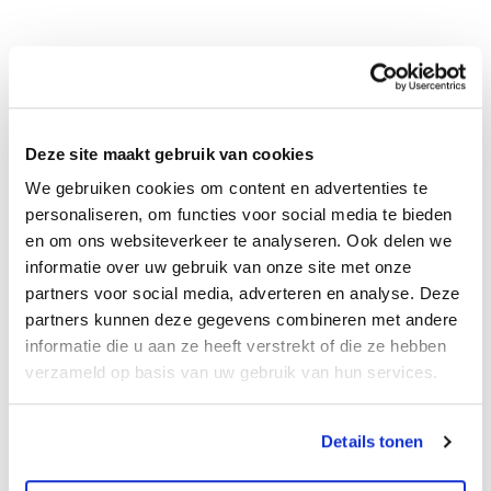
Op 10 oktober werd de
Techniek Coalitie
Regio Foodvalley
gelanceerd. In deze
samenwerking werken ondernemers,
onderwijs en overheid samen aan
Deze site maakt gebruik van cookies
oplossingen voor het tekort aan technisch
personeel.
We gebruiken cookies om content en advertenties te
personaliseren, om functies voor social media te bieden
De partners ondertekenden een manifest om technisch
en om ons websiteverkeer te analyseren. Ook delen we
informatie over uw gebruik van onze site met onze
talent aan te trekken, te behouden en verder te ontwikkelen.
partners voor social media, adverteren en analyse. Deze
Nu én in de toekomst. Want zoals Lianne Beekhuis-
partners kunnen deze gegevens combineren met andere
Schonewille, projectleider Regio Foodvalley, benadrukte:
informatie die u aan ze heeft verstrekt of die ze hebben
“De uitdagingen zijn te groot om alleen op te lossen.”
verzameld op basis van uw gebruik van hun services.
Lees het volledige artikel op
regiofoodvalley.nl
.
Details tonen
Meer nieuws