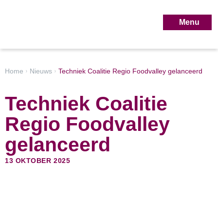
Overslaan
en
Menu
naar
de
inhoud
Home
Nieuws
Techniek Coalitie Regio Foodvalley gelanceerd
Kruimelpad
gaan
Techniek Coalitie
Regio Foodvalley
gelanceerd
13 OKTOBER 2025